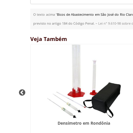
O texto acima "
Bicos de Abastecimento em São José do Rio Clar
previsto no artigo 184 do Código Penal. –
Lei n° 9.610-98 sobre d
Veja Também
á
Densímetro em Rondônia