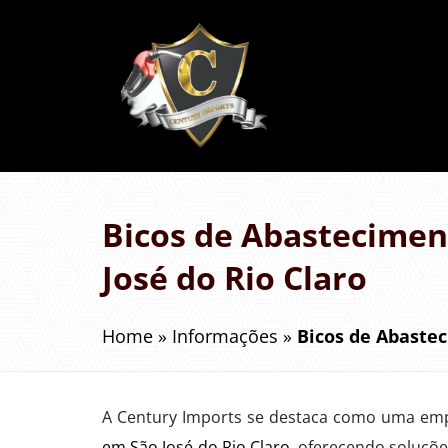
Bicos de Abastecime
José do Rio Claro
Home
»
Informações
»
Bicos de Abastec
A Century Imports se destaca como uma emp
em São José do Rio Claro
, oferecendo soluçõe