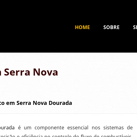
HOME
SOBRE
S
 Serra Nova
co em Serra Nova Dourada
ourada
é um componente essencial nos sistemas de
ecisão e eficiência no controle do fluxo de combustíveis.