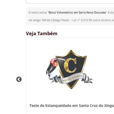
O texto acima "
Bloco Volumetrico em Serra Nova Dourada
" é de
no artigo 184 do Código Penal. –
Lei n° 9.610-98 sobre direitos a
Veja Também
armem
Teste de Estanqueidade em Santa Cruz do Xing