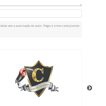
oibida sem a autorização do autor. Plágio é crime e está previsto