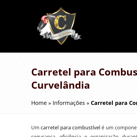
Carretel para Combus
Curvelândia
Home
»
Informações
»
Carretel para C
Um
carretel para combustível
é um component
segurança, eficiência e organização dura