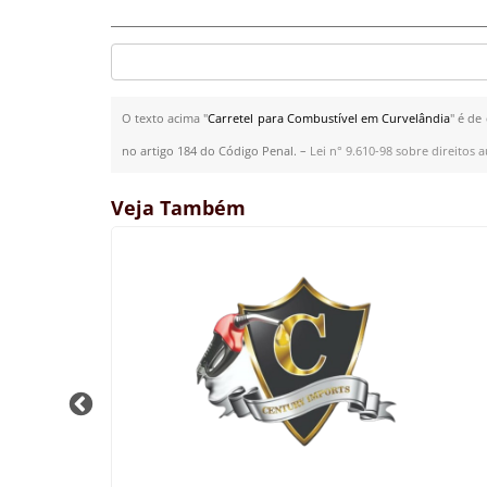
O texto acima "
Carretel para Combustível em Curvelândia
" é de
no artigo 184 do Código Penal. –
Lei n° 9.610-98 sobre direitos a
Veja Também