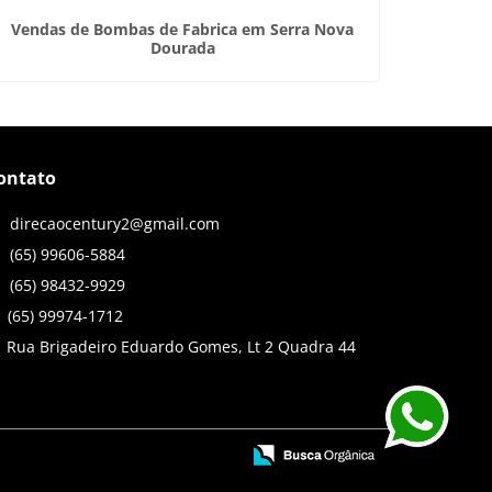
Vendas de Bombas de Fabrica em Serra Nova
Tan
Dourada
ontato
direcaocentury2@gmail.com
(65) 99606-5884
(65) 98432-9929
(65) 99974-1712
Rua Brigadeiro Eduardo Gomes, Lt 2 Quadra 44