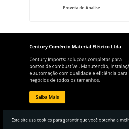
esta
Proveta de Analise
Century Comércio Material Elétrico Ltda
Century Imports: soluções completas para
postos de combustível. Manutenção, instalaç
e automação com qualidade e eficiência para
negócios de todos os tamanhos.
Saiba Mais
Century Comércio Material Elétrico Ltda - Posto de gasolina
Este site usa cookies para garantir que você obtenha a mel