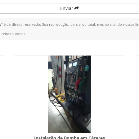
Enviar
u
" é de direito reservado. Sua reprodução, parcial ou total, mesmo citando nossos lin
ireitos autorais
.
Instalação de Bomba em Cáceres