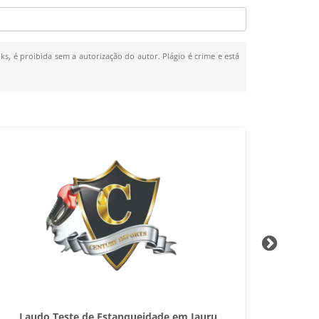
ks, é proibida sem a autorização do autor. Plágio é crime e está
Laudo Teste de Estanqueidade em Jauru
Sist