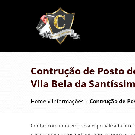
Contrução de Posto d
Vila Bela da Santíssi
Home
»
Informações
»
Contrução de Pos
Contar com uma empresa especializada na
c
eficiência e conformidade com as normas re