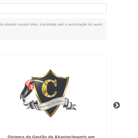
mo citando nossos links, é proibida sem a autorização do autor.
Sistema de Gestão de Abastecimento em
Ki