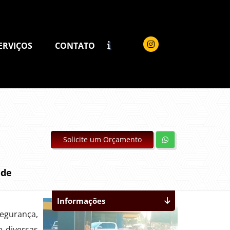
ERVIÇOS
CONTATO
Solicite um Orçamento
ade
Informações
segurança,
e diversas