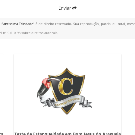
Enviar
 Santíssima Trindade
" é de direito reservado. Sua reprodução, parcial ou total, mes
ei n° 9.610-98 sobre direitos autorais
.
em
Teste de Estanqueidade em Bom Jesus do Araguaia