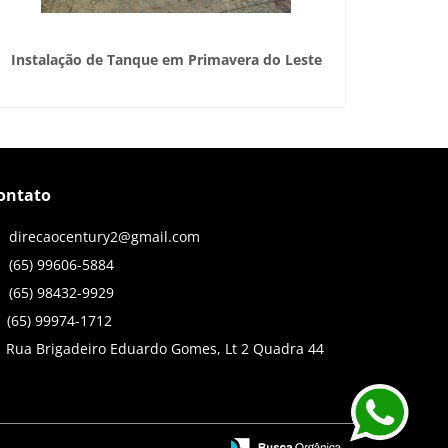
Instalação de Tanque em Primavera do Leste
Prov
ontato
direcaocentury2@gmail.com
(65) 99606-5884
(65) 98432-9929
(65) 99974-1712
Rua Brigadeiro Eduardo Gomes, Lt 2 Quadra 44