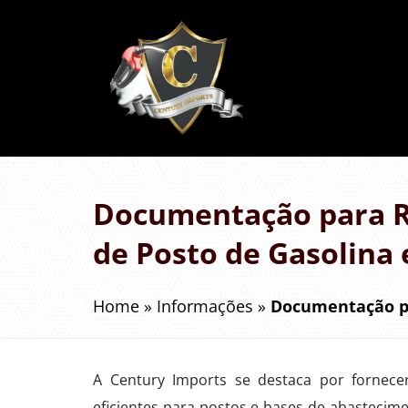
Documentação para R
de Posto de Gasolina 
Home
»
Informações
»
Documentação pa
A Century Imports se destaca por fornece
eficientes para postos e bases de abastecime