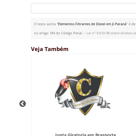
O texto acima "
Elementos Filtrantes de Diesel em Ji-Paraná
" é de
no artigo 184 do Código Penal. –
Lei n° 9.610-98 sobre direitos a
Veja Também
lgaço
Junta Giratoria em Brasnorte