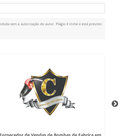
oibida sem a autorização do autor. Plágio é crime e está previsto
Fornecedor de Vendas de Bombas de Fabrica em
Instalaç