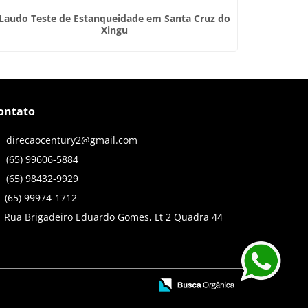
Laudo Teste de Estanqueidade em Santa Cruz do
Régua
Xingu
ontato
direcaocentury2@gmail.com
(65) 99606-5884
(65) 98432-9929
(65) 99974-1712
Rua Brigadeiro Eduardo Gomes, Lt 2 Quadra 44