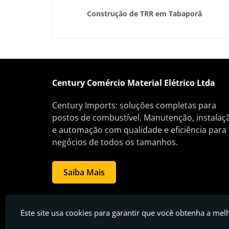
tíveis em
Construção de TRR em Tabaporã
Century Comércio Material Elétrico Ltda
Century Imports: soluções completas para
postos de combustível. Manutenção, instalaç
e automação com qualidade e eficiência para
negócios de todos os tamanhos.
Saiba Mais
Century Comércio Material Elétrico Ltda - Posto de gasolina
Este site usa cookies para garantir que você obtenha a mel