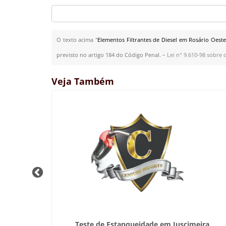
O texto acima "
Elementos Filtrantes de Diesel em Rosário Oeste
previsto no artigo 184 do Código Penal. –
Lei n° 9.610-98 sobre d
Veja Também
Poconé
Teste de Estanqueidade em Juscimeira