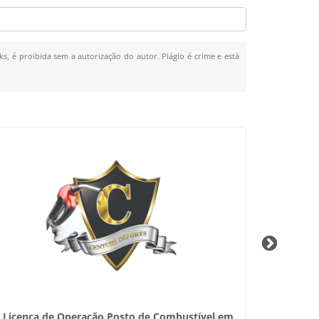
ks, é proibida sem a autorização do autor. Plágio é crime e está
Licença de Operação Posto de Combustível em
Insta