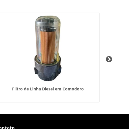
Filtro de Linha Diesel em Comodoro
Vendas d
ontato