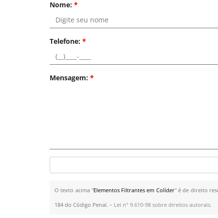
Nome:
*
Telefone:
*
Mensagem:
*
O texto acima "
Elementos Filtrantes em Colíder
" é de direito re
184 do Código Penal. –
Lei n° 9.610-98 sobre direitos autorais
.