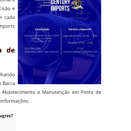
cisão e
am cada
Imports
a de
alhando
m Barra
e Abastecimento e Manutenção em Posto de
 informações.
Bugres?