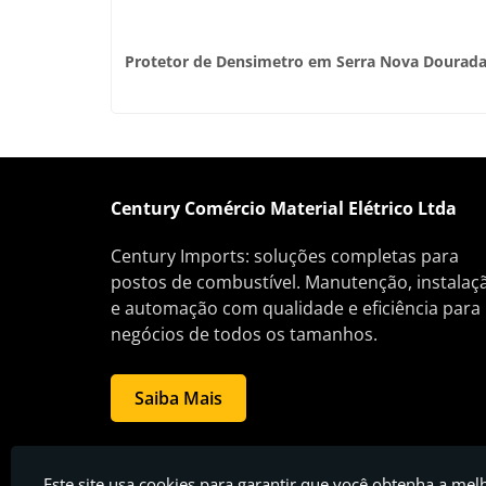
Posto de
Protetor de Densimetro em Serra Nova Dourad
Century Comércio Material Elétrico Ltda
Century Imports: soluções completas para
postos de combustível. Manutenção, instalaç
e automação com qualidade e eficiência para
negócios de todos os tamanhos.
Saiba Mais
Century Comércio Material Elétrico Ltda - Posto de gasolina
Este site usa cookies para garantir que você obtenha a mel