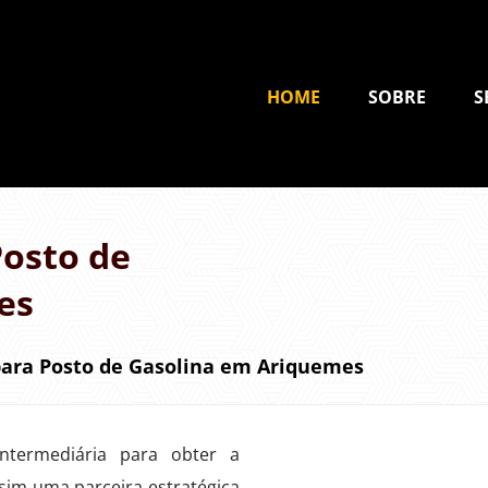
HOME
SOBRE
S
osto de
es
ara Posto de Gasolina em Ariquemes
termediária para obter a
sim uma parceira estratégica