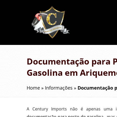
Documentação para P
Gasolina em Ariquem
Home
»
Informações
»
Documentação p
A Century Imports não é apenas uma in
documentação para posto de gasolina
, mas 