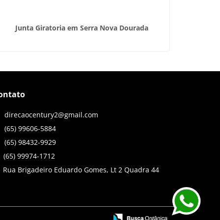
Junta Giratoria em Serra Nova Dourada
Válvula 
ontato
direcaocentury2@gmail.com
(65) 99606-5884
(65) 98432-9929
(65) 99974-1712
Rua Brigadeiro Eduardo Gomes, Lt 2 Quadra 44