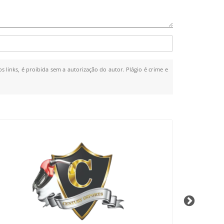
s links, é proibida sem a autorização do autor. Plágio é crime e