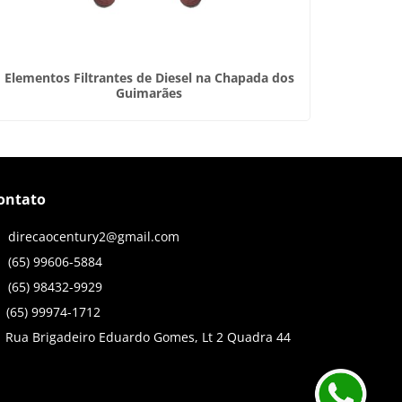
Elementos Filtrantes de Diesel na Chapada dos
Documen
Guimarães
ontato
direcaocentury2@gmail.com
(65) 99606-5884
(65) 98432-9929
(65) 99974-1712
Rua Brigadeiro Eduardo Gomes, Lt 2 Quadra 44