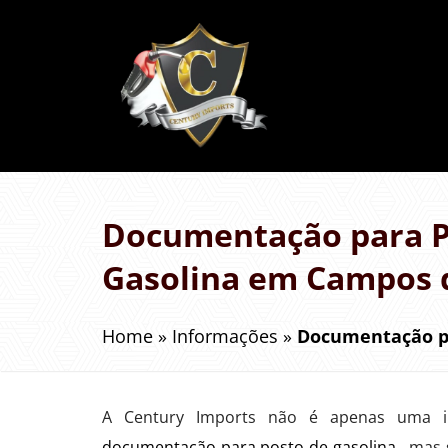
Documentação para P
Gasolina em Campos d
Home
»
Informações
»
Documentação pa
A Century Imports não é apenas uma in
documentação para posto de gasolina
, mas 