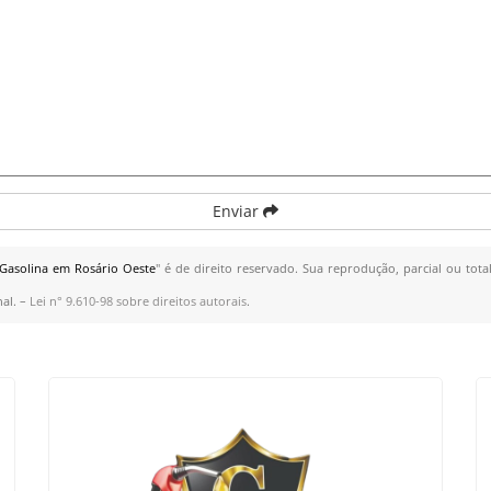
Enviar
Gasolina em Rosário Oeste
" é de direito reservado. Sua reprodução, parcial ou tot
nal. –
Lei n° 9.610-98 sobre direitos autorais
.