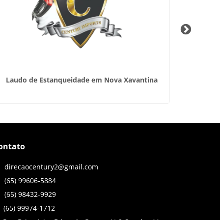
Laudo de Estanqueidade em Nova Xavantina
In
ontato
direcaocentury2@gmail.com
(65) 99606-5884
(65) 98432-9929
(65) 99974-1712