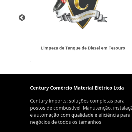
veis
Limpeza de Tanque de Diesel em Tesouro
es
Century Comércio Material Elétrico Ltda
Century Imports: soluções completas para
postos de combustível. Manutenção, instalaç
e automação com qualidade e eficiência para
negócios de todos os tamanhos.