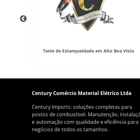
 do Rio
Teste de Estanqueidade em Alto Boa Vista
Century Comércio Material Elétrico Ltda
Century Imports: soluções completas para
postos de combustível. Manutenção, instalaç
e automação com qualidade e eficiência para
negócios de todos os tamanhos.