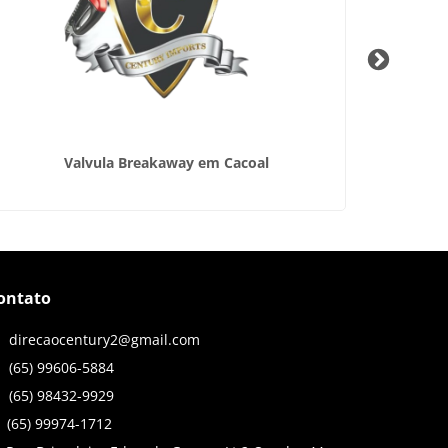
Valvula Breakaway em Cacoal
ontato
direcaocentury2@gmail.com
(65) 99606-5884
(65) 98432-9929
(65) 99974-1712