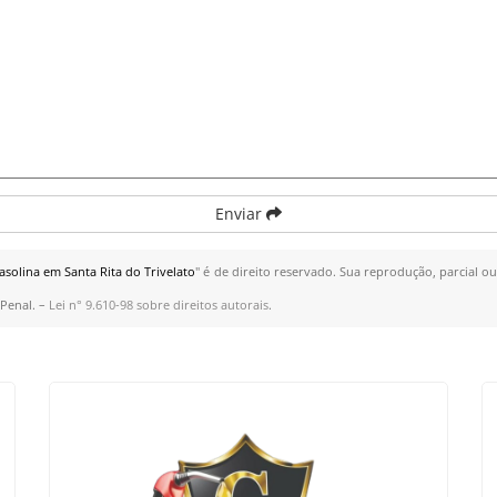
Enviar
solina em Santa Rita do Trivelato
" é de direito reservado. Sua reprodução, parcial o
 Penal. –
Lei n° 9.610-98 sobre direitos autorais
.